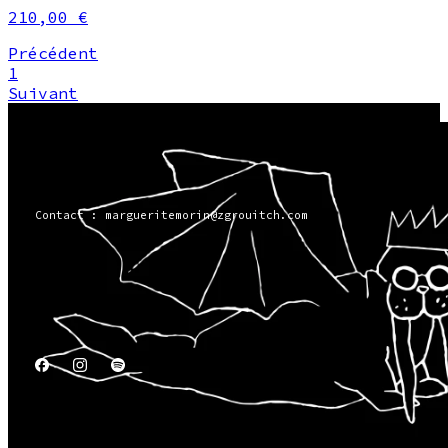
210,00 €
Précédent
1
Suivant
Contact : margueritemorin@zgrouitch.com