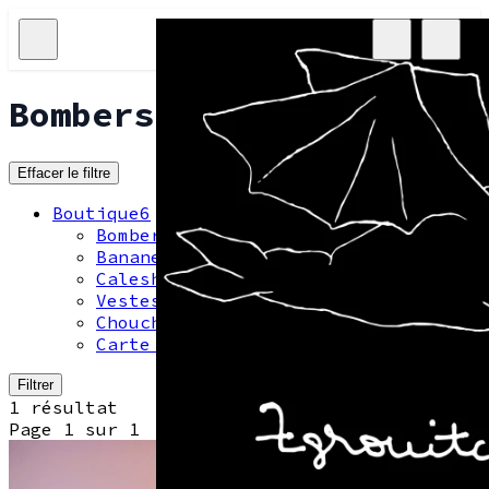
Bombers réversibles
Effacer le filtre
Boutique
6
Bombers réversibles
1
Bananes
1
Caleshorts
1
Vestes en jean
1
Chouchous
1
Carte cadeaux
1
Filtrer
1 résultat
Page 1 sur 1