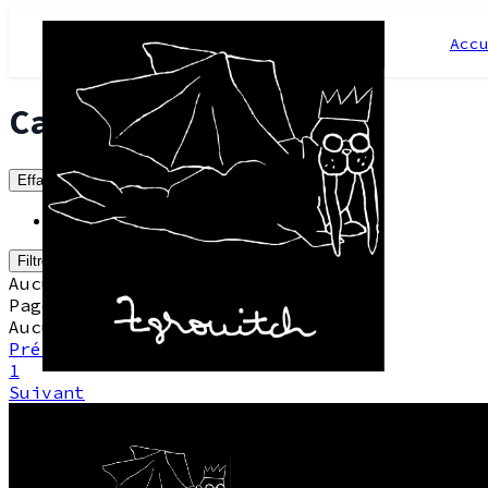
Acc
Catégories
Effacer le filtre
Boutique
6
Filtrer
Aucun résultat
Page 1 sur 0
Aucun produit
Précédent
1
Suivant