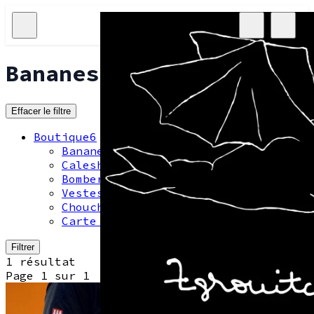
Bananes
Effacer le filtre
Boutique
6
Bananes
1
Caleshorts
1
Bombers réversibles
1
Vestes en jean
1
Chouchous
1
Carte cadeaux
1
Filtrer
1 résultat
Page 1 sur 1