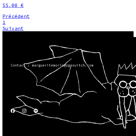
55,00 €
Précédent
1
Suivant
Contact : margueritemorin@zgrouitch.com