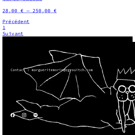
28,00 €
— 250,00 €
Précédent
1
Suivant
Contact : margueritemorin@zgrouitch.com