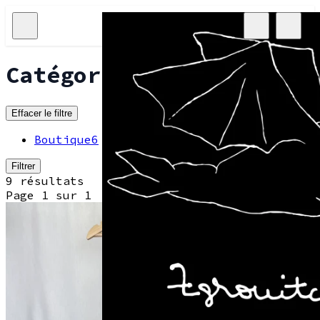
Catégories
Effacer le filtre
Boutique
6
Filtrer
9 résultats
Page 1 sur 1